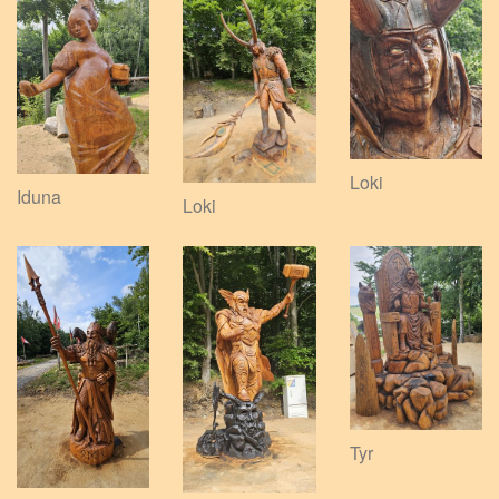
Loki
Iduna
Loki
Tyr