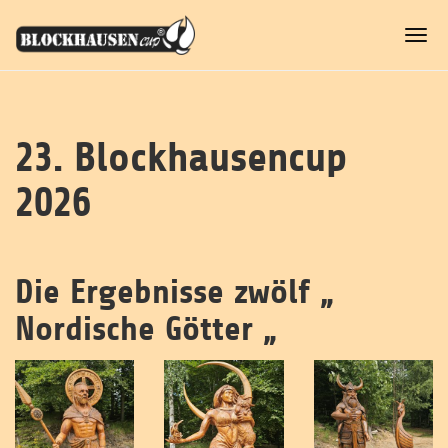
Skip
to
Togg
main
navi
content
23. Blockhausencup
2026
Die Ergebnisse zwölf „
Nordische Götter „