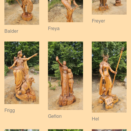
Freyer
Freya
Balder
Frigg
Gefion
Hel