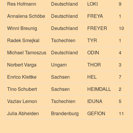
Res Hofmann
Deutschland
LOKI
9
Annalena Schöbe
Deutschland
FREYA
1
Winni Breunig
Deutschland
FREYER
10
Radek Smejkal
Tschechien
TYR
1
Michael Tamoszus
Deutschland
ODIN
4
Norbert Varga
Ungarn
THOR
3
Enrico Klettke
Sachsen
HEL
7
Tino Schubert
Sachsen
HEIMDALL
2
Vazlav Lemon
Tschechien
IDUNA
5
Julia Abheiden
Brandenburg
GEFION
11